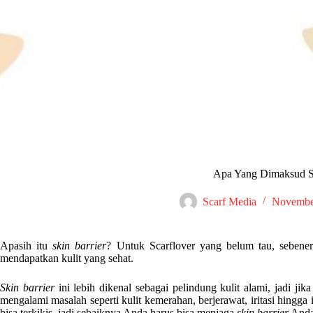
Apa Yang Dimaksud Sk
Scarf Media
Novembe
Apasih itu
skin barrier
? Untuk Scarflover yang belum tau, seben
mendapatkan kulit yang sehat.
Skin barrier
ini lebih dikenal sebagai pelindung kulit alami, jadi jik
mengalami masalah seperti kulit kemerahan, berjerawat, iritasi hingga
bisa terkikis, jadi sebaiknya Anda harus bisa menjaga
skin barrier
Anda 