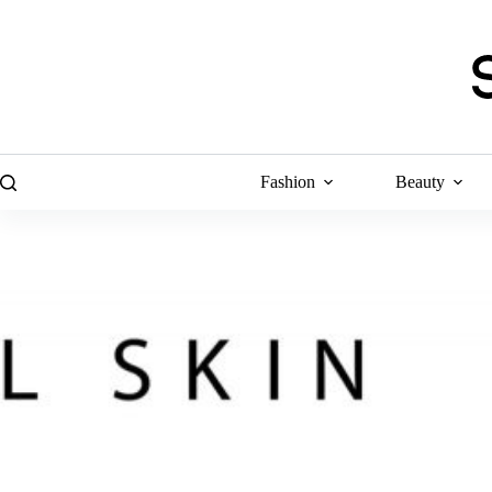
Skip
to
content
Fashion
Beauty