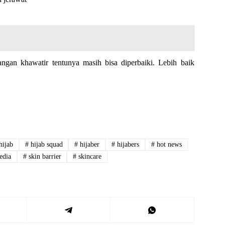
angan khawatir tentunya masih bisa diperbaiki. Lebih baik
hijab
#
hijab squad
#
hijaber
#
hijabers
#
hot news
edia
#
skin barrier
#
skincare