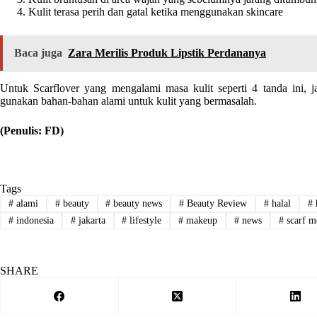
Kulit terasa perih dan gatal ketika menggunakan skincare
Baca juga
Zara Merilis Produk Lipstik Perdananya
Untuk Scarflover yang mengalami masa kulit seperti 4 tanda ini, j
gunakan bahan-bahan alami untuk kulit yang bermasalah.
(Penulis: FD)
Tags
#
alami
#
beauty
#
beauty news
#
Beauty Review
#
halal
#
#
indonesia
#
jakarta
#
lifestyle
#
makeup
#
news
#
scarf m
SHARE