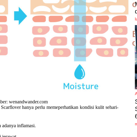
l
ber: wenandwander.com
 Scarflover hanya perlu memeperhatikan kondisi kulit sehari-
n adanya inflamasi.
i jerawat