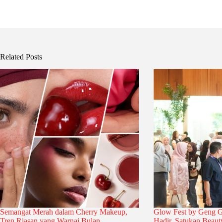
Related Posts
Semangat Merah dalam Cherry Makeup,
Glow Fest by Geng 
Tren Riasan yang Warnai Bulan
Hadir, Satukan Beauty