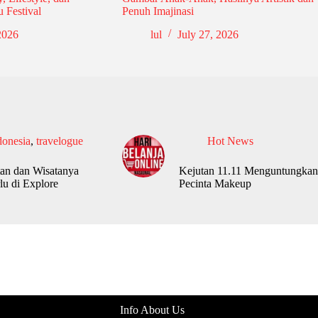
 Festival
Penuh Imajinasi
2026
lul
July 27, 2026
donesia
,
travelogue
Hot News
an dan Wisatanya
Kejutan 11.11 Menguntungkan
lu di Explore
Pecinta Makeup
Info About Us