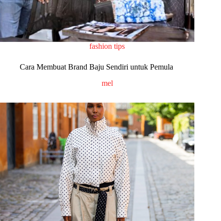
fashion tips
Cara Membuat Brand Baju Sendiri untuk Pemula
mel