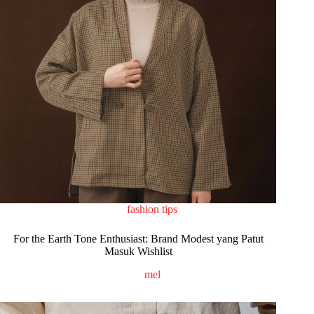
fashion tips
For the Earth Tone Enthusiast: Brand Modest yang Patut
Masuk Wishlist
mel