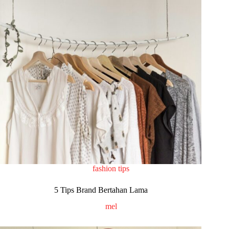
fashion tips
5 Tips Brand Bertahan Lama
mel