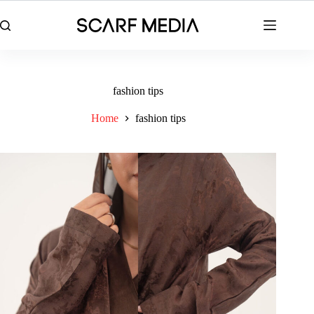
Skip
to
content
fashion tips
Home
fashion tips