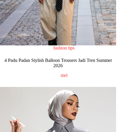
fashion tips
4 Padu Padan Stylish Balloon Trousers Jadi Tren Summer
2026
mel