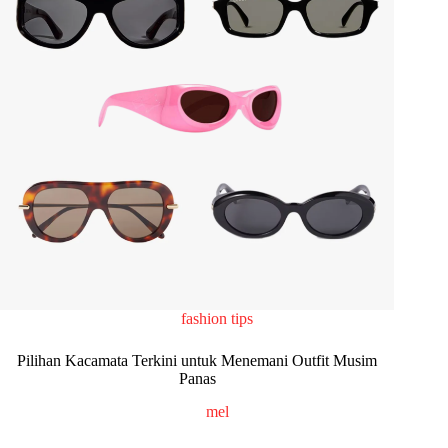
fashion tips
Pilihan Kacamata Terkini untuk Menemani Outfit Musim
Panas
mel