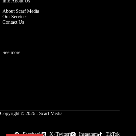
Info About Us
About Scarf Media
Our Services
Contact Us
See more
Fashion
Be
a
uty
Lifestyle
Travelogue
Cover Story
Hot News
References
Copyright © 2026 - Scarf Media
Facebook
X (Twitter)
Instagram
TikTok