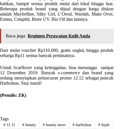
bahkan, hampir semua produk mulai dari lokal hingga luar.
Beberapa produk brand yang dijual dengan harga diskon
adalah Maybelline, Silky Girl, L’Oreal, Wardah, Make Over,
Emina, Cetaphil, Biore UV, Bio Oil dan lainnya.
Baca juga
Regimen Perawatan Kulit Anda
Dari mulai voucher Rp110.000, gratis ongkir, hingga produk
seharga Rp11 semua banyak peminatnya.
Untuk Scarflover yang ketinggalan, bisa menunggu sampai
12 Desember 2019. Banyak
e-commerce
dan brand yang
sedang menyiapkan peluncuran promo 12.12 sebagai puncak
Harbolnas. Stay tuned!
(Penulis: ZK)
Tags
#
11.11
#
beauty
#
beauty news
#
harbolnas
#
hijab