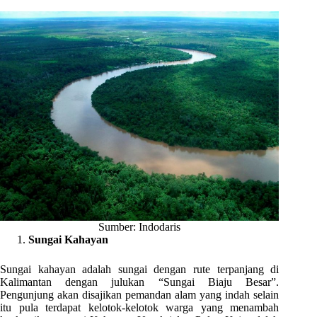
Sumber: Indodaris
Sungai Kahayan
Sungai kahayan adalah sungai dengan rute terpanjang di
Kalimantan dengan julukan “Sungai Biaju Besar”.
Pengunjung akan disajikan pemandan alam yang indah selain
itu pula terdapat kelotok-kelotok warga yang menambah