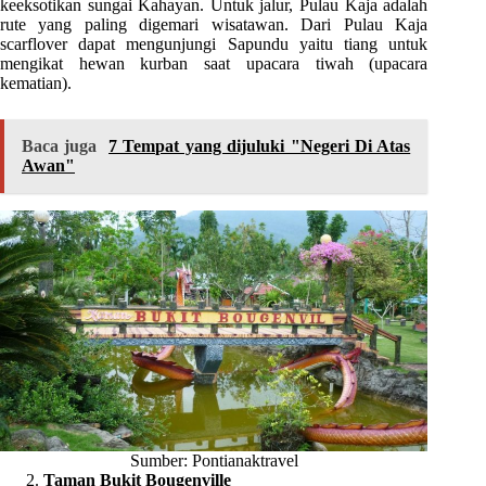
keeksotikan sungai Kahayan. Untuk jalur, Pulau Kaja adalah
rute yang paling digemari wisatawan. Dari Pulau Kaja
scarflover dapat mengunjungi Sapundu yaitu tiang untuk
mengikat hewan kurban saat upacara tiwah (upacara
kematian).
Baca juga
7 Tempat yang dijuluki "Negeri Di Atas
Awan"
Sumber: Pontianaktravel
Taman Bukit Bougenville