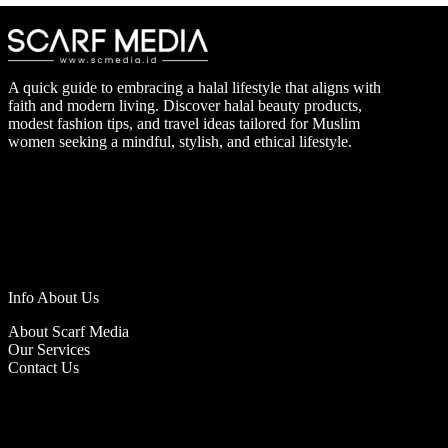
A quick guide to embracing a halal lifestyle that aligns with
faith and modern living. Discover halal beauty products,
modest fashion tips, and travel ideas tailored for Muslim
women seeking a mindful, stylish, and ethical lifestyle.
Info About Us
About Scarf Media
Our Services
Contact Us