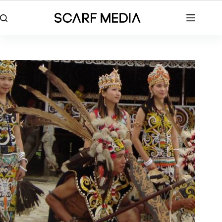
Skip
to
content