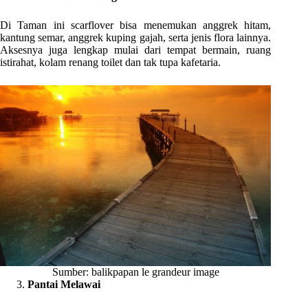
Di Taman ini scarflover bisa menemukan anggrek hitam,
kantung semar, anggrek kuping gajah, serta jenis flora lainnya.
Aksesnya juga lengkap mulai dari tempat bermain, ruang
istirahat, kolam renang toilet dan tak tupa kafetaria.
Sumber: balikpapan le grandeur image
Pantai Melawai