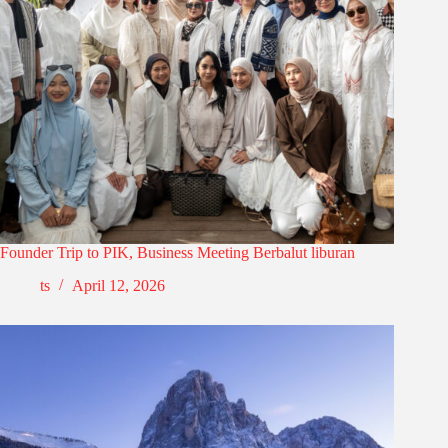
Founder Trip to PIK, Business Meeting Berbalut liburan
ts
April 12, 2026