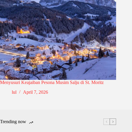
Menyusuri Keajaiban Pesona Musim Salju di St. Moritz
lul
April 7, 2026
Trending now