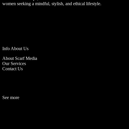
women seeking a mindful, stylish, and ethical lifestyle.
Info About Us
About Scarf Media
Our Services
Contact Us
See more
Fashion
Be
a
uty
Lifestyle
Travelogue
Cover Story