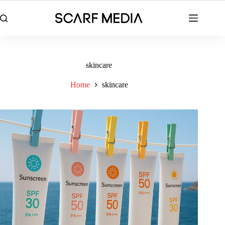
Skip
to
content
skincare
Home
skincare