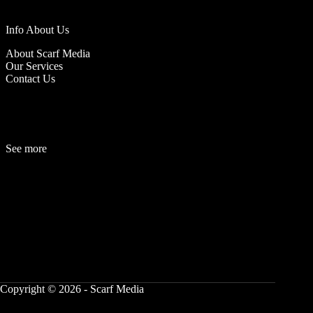
Info About Us
About Scarf Media
Our Services
Contact Us
See more
Fashion
Be
a
uty
Lifestyle
Travelogue
Cover Story
Hot News
References
Copyright © 2026 - Scarf Media