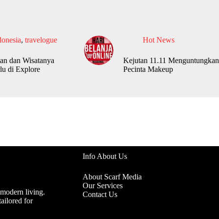
donesia
,
travelogue
Hot News
an dan Wisatanya
Kejutan 11.11 Menguntungkan
lu di Explore
Pecinta Makeup
Info About Us
About Scarf Media
Our Services
 modern living.
Contact Us
ailored for