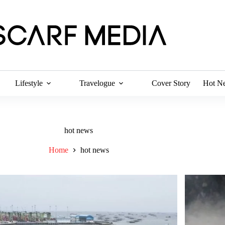
Lifestyle
Travelogue
Cover Story
Hot N
hot news
Home
hot news