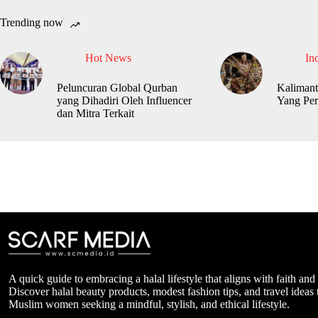
Trending now
Hot News
In
Peluncuran Global Qurban
Kalimant
yang Dihadiri Oleh Influencer
Yang Per
dan Mitra Terkait
A quick guide to embracing a halal lifestyle that aligns with faith and
Discover halal beauty products, modest fashion tips, and travel ideas t
Muslim women seeking a mindful, stylish, and ethical lifestyle.