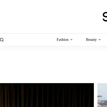
Skip
to
content
Fashion
Beauty