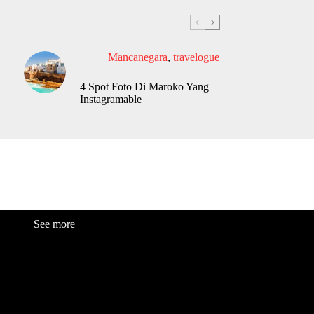
Mancanegara
,
travelogue
4 Spot Foto Di Maroko Yang
Instagramable
See more
Fashion
Be
a
uty
Lifestyle
Travelogue
Cover Story