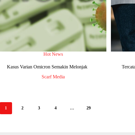
Hot News
Kasus Varian Omicron Semakin Melonjak
Tercat
Scarf Media
1
2
3
4
…
29