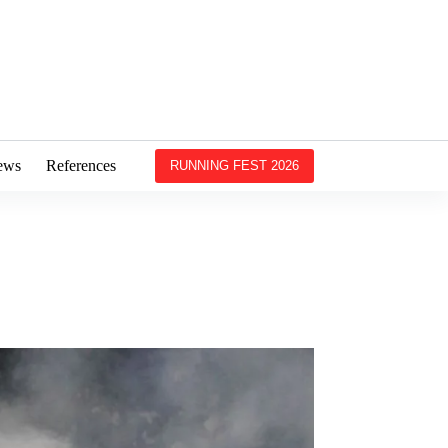
ews
References
RUNNING FEST 2026