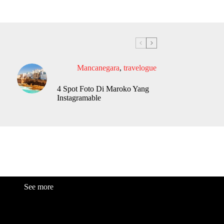
Mancanegara
,
travelogue
4 Spot Foto Di Maroko Yang
Instagramable
See more
Fashion
Be
a
uty