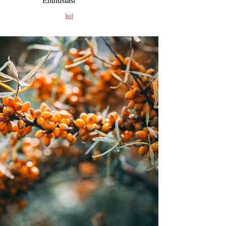
Enthusiast
lul