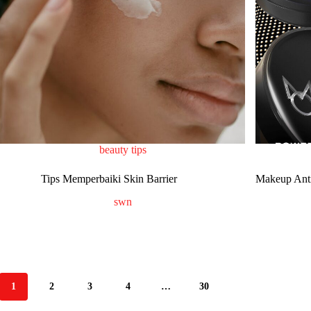
beauty tips
Tips Memperbaiki Skin Barrier
Makeup Ant
swn
1
2
3
4
…
30