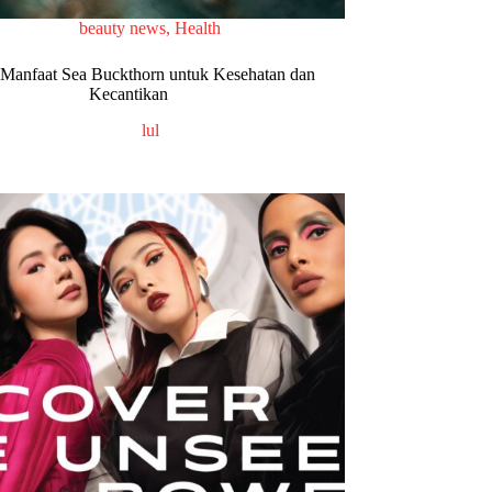
beauty news
,
Health
 Manfaat Sea Buckthorn untuk Kesehatan dan
Kecantikan
lul