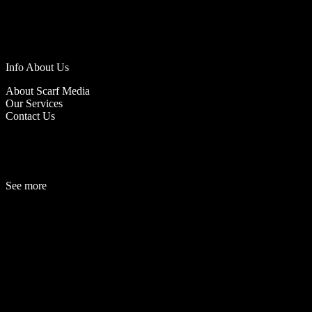
Info About Us
About Scarf Media
Our Services
Contact Us
See more
Fashion
Be
a
uty
Lifestyle
Travelogue
Cover Story
Hot News
References