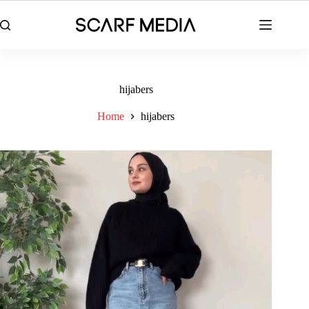
Skip
to
content
hijabers
Home
hijabers