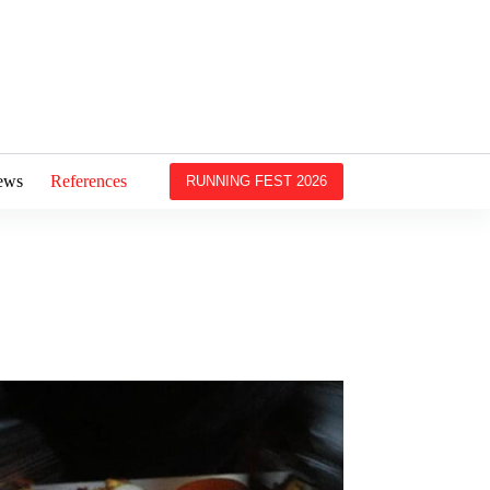
ews
References
RUNNING FEST 2026