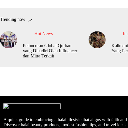
Trending now
Hot News
In
Peluncuran Global Qurban
Kalimant
yang Dihadiri Oleh Influencer
Yang Per
dan Mitra Terkait
A quick guide to embracing a halal lifestyle that aligns with faith and
Discover halal beauty products, modest fashion tips, and travel ideas t