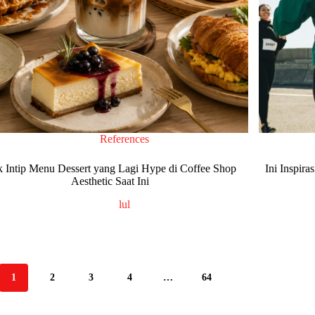
References
 Intip Menu Dessert yang Lagi Hype di Coffee Shop
Ini Inspir
Aesthetic Saat Ini
lul
1
2
3
4
…
64