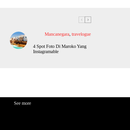
Mancanegara
,
travelogue
4 Spot Foto Di Maroko Yang
Instagramable
See more
Fashion
Be
a
uty
Lifestyle