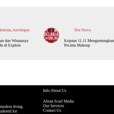
donesia
,
travelogue
Hot News
an dan Wisatanya
Kejutan 11.11 Menguntungkan
lu di Explore
Pecinta Makeup
Info About Us
About Scarf Media
Our Services
 modern living.
Contact Us
ailored for