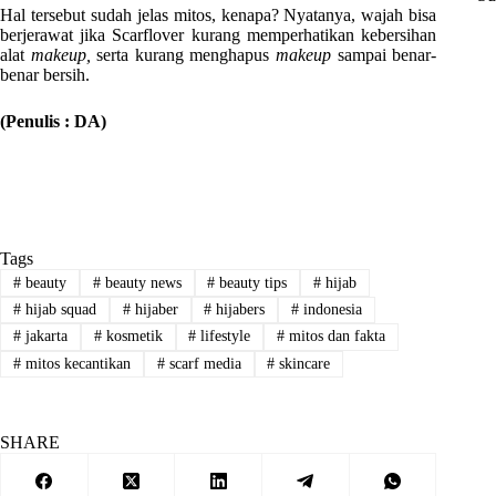
Hal tersebut sudah jelas mitos, kenapa? Nyatanya, wajah bisa
berjerawat jika Scarflover kurang memperhatikan kebersihan
alat
makeup,
serta kurang menghapus
makeup
sampai benar-
benar bersih.
(Penulis : DA)
Tags
#
beauty
#
beauty news
#
beauty tips
#
hijab
#
hijab squad
#
hijaber
#
hijabers
#
indonesia
#
jakarta
#
kosmetik
#
lifestyle
#
mitos dan fakta
#
mitos kecantikan
#
scarf media
#
skincare
SHARE