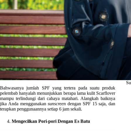
Su
Bahwasanya jumlah SPF yang tertera pada suatu produk
pelembab hanyalah menunjukkan berapa lama kulit Scarflover
mampu terlindungi dari cahaya matahari. Alangkah baiknya
jika Anda menggunakan
sunscreen
dengan SPF 15 saja, dan
terapkan penggunaannya setiap 6 jam sekali.
Mengecilkan Pori-pori Dengan Es Batu