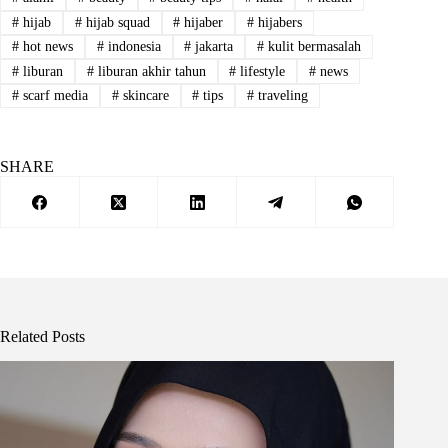
#
hijab
#
hijab squad
#
hijaber
#
hijabers
#
hot news
#
indonesia
#
jakarta
#
kulit bermasalah
#
liburan
#
liburan akhir tahun
#
lifestyle
#
news
#
scarf media
#
skincare
#
tips
#
traveling
SHARE
Related Posts