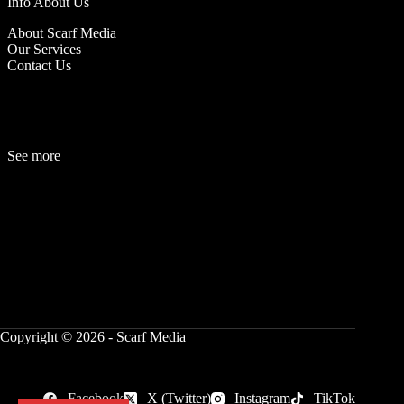
Info About Us
About Scarf Media
Our Services
Contact Us
See more
Fashion
Be
a
uty
Lifestyle
Travelogue
Cover Story
Hot News
References
Copyright © 2026 - Scarf Media
Facebook
X (Twitter)
Instagram
TikTok