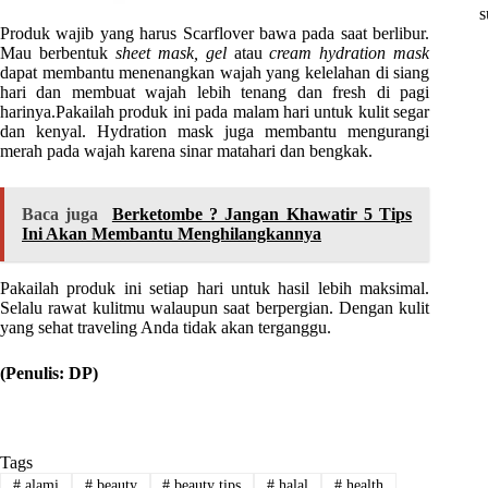
s
Produk wajib yang harus Scarflover bawa pada saat berlibur.
Mau berbentuk
sheet mask, gel
atau
cream hydration mask
dapat membantu menenangkan wajah yang kelelahan di siang
hari dan membuat wajah lebih tenang dan fresh di pagi
harinya.Pakailah produk ini pada malam hari untuk kulit segar
dan kenyal. Hydration mask juga membantu mengurangi
merah pada wajah karena sinar matahari dan bengkak.
Baca juga
Berketombe ? Jangan Khawatir 5 Tips
Ini Akan Membantu Menghilangkannya
Pakailah produk ini setiap hari untuk hasil lebih maksimal.
Selalu rawat kulitmu walaupun saat berpergian. Dengan kulit
yang sehat traveling Anda tidak akan terganggu.
(Penulis: DP)
Tags
#
alami
#
beauty
#
beauty tips
#
halal
#
health