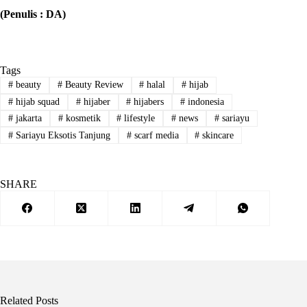
(Penulis : DA)
Tags
#
beauty
#
Beauty Review
#
halal
#
hijab
#
hijab squad
#
hijaber
#
hijabers
#
indonesia
#
jakarta
#
kosmetik
#
lifestyle
#
news
#
sariayu
#
Sariayu Eksotis Tanjung
#
scarf media
#
skincare
SHARE
Related Posts