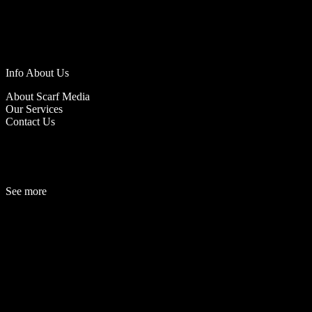
Info About Us
About Scarf Media
Our Services
Contact Us
See more
Fashion
Be
a
uty
Lifestyle
Travelogue
Cover Story
Hot News
References