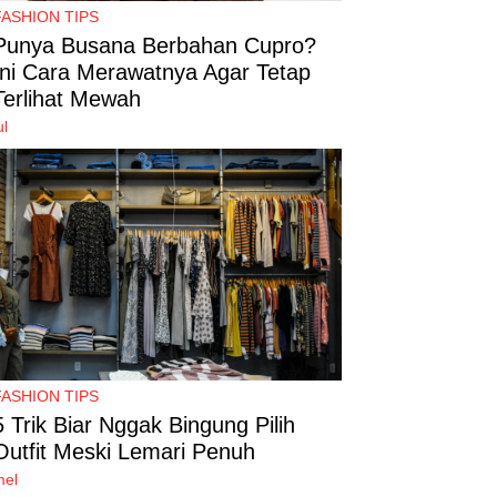
FASHION TIPS
Punya Busana Berbahan Cupro?
Ini Cara Merawatnya Agar Tetap
Terlihat Mewah
ul
FASHION TIPS
5 Trik Biar Nggak Bingung Pilih
Outfit Meski Lemari Penuh
mel