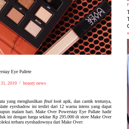
stay Eye Pallete
 31, 2019
beauty news
mata yang menghasilkan
final look
apik, dan cantik tentunya,
atte eyeshadow ini terdiri dari 12 warna intens yang dapat
maupun malam hari. Make Over Powerstay Eye Pallate hadir
duk ini dengan harga sekitar Rp 295.000 di
store
Make Over
 koleksi terbaru eyeshadownya dari Make Over: