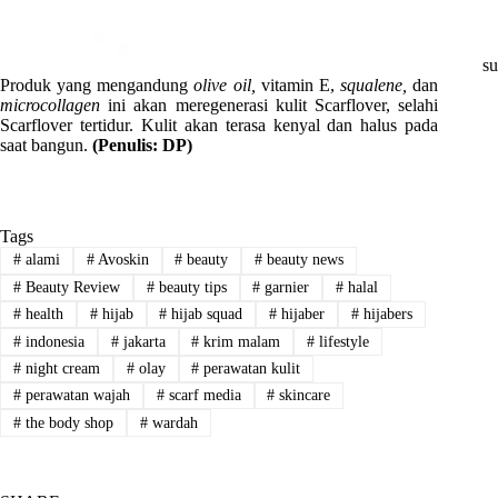
su
Produk yang mengandung
olive oil,
vitamin E,
squalene,
dan
microcollagen
ini akan meregenerasi kulit Scarflover, selahi
Scarflover tertidur. Kulit akan terasa kenyal dan halus pada
saat bangun.
(Penulis: DP)
Tags
#
alami
#
Avoskin
#
beauty
#
beauty news
#
Beauty Review
#
beauty tips
#
garnier
#
halal
#
health
#
hijab
#
hijab squad
#
hijaber
#
hijabers
#
indonesia
#
jakarta
#
krim malam
#
lifestyle
#
night cream
#
olay
#
perawatan kulit
#
perawatan wajah
#
scarf media
#
skincare
#
the body shop
#
wardah