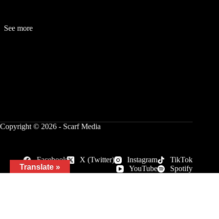
See more
Fashion
Be
a
uty
Lifestyle
Travelogue
Cover Story
Hot News
References
Copyright © 2026 - Scarf Media
Facebook
X (Twitter)
Instagram
TikTok
Translate »
YouTube
Spotify