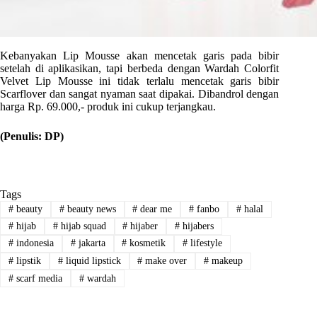
Kebanyakan Lip Mousse akan mencetak garis pada bibir
setelah di aplikasikan, tapi berbeda dengan Wardah Colorfit
Velvet Lip Mousse ini tidak terlalu mencetak garis bibir
Scarflover dan sangat nyaman saat dipakai. Dibandrol dengan
harga Rp. 69.000,- produk ini cukup terjangkau.
(Penulis: DP)
Tags
#
beauty
#
beauty news
#
dear me
#
fanbo
#
halal
#
hijab
#
hijab squad
#
hijaber
#
hijabers
#
indonesia
#
jakarta
#
kosmetik
#
lifestyle
#
lipstik
#
liquid lipstick
#
make over
#
makeup
#
scarf media
#
wardah