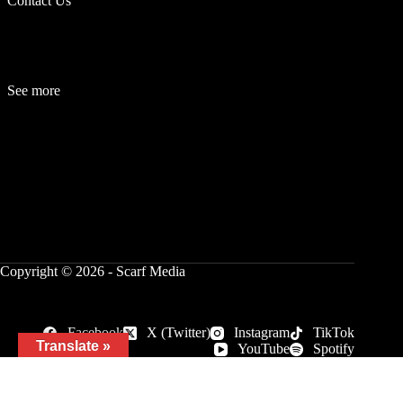
Contact Us
See more
Fashion
Be
a
uty
Lifestyle
Travelogue
Cover Story
Hot News
References
Copyright © 2026 - Scarf Media
Facebook
X (Twitter)
Instagram
TikTok
Translate »
YouTube
Spotify