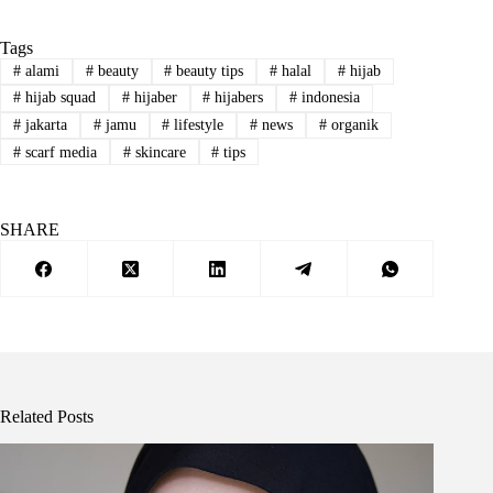
Tags
#
alami
#
beauty
#
beauty tips
#
halal
#
hijab
#
hijab squad
#
hijaber
#
hijabers
#
indonesia
#
jakarta
#
jamu
#
lifestyle
#
news
#
organik
#
scarf media
#
skincare
#
tips
SHARE
Related Posts