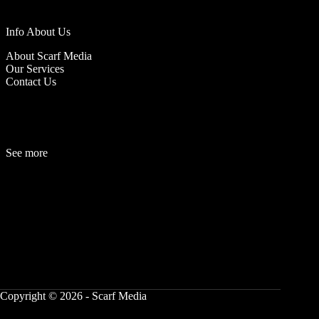
Info About Us
About Scarf Media
Our Services
Contact Us
See more
Fashion
Be
a
uty
Lifestyle
Travelogue
Cover Story
Hot News
References
Copyright © 2026 - Scarf Media