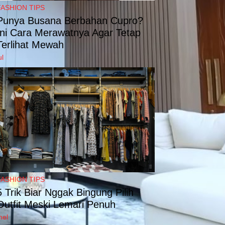
FASHION TIPS
Punya Busana Berbahan Cupro?
Ini Cara Merawatnya Agar Tetap
Terlihat Mewah
ul
FASHION TIPS
5 Trik Biar Nggak Bingung Pilih
Outfit Meski Lemari Penuh
mel