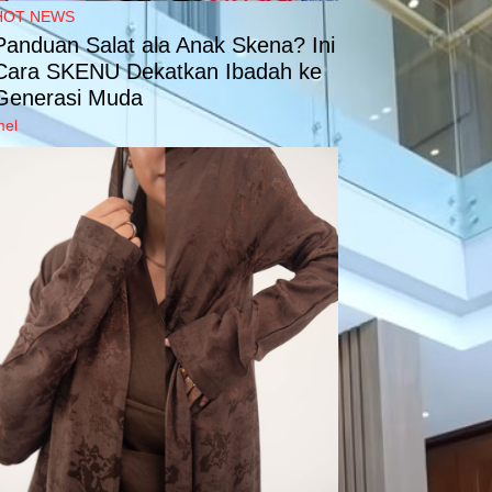
HOT NEWS
Panduan Salat ala Anak Skena? Ini
Cara SKENU Dekatkan Ibadah ke
Generasi Muda
mel