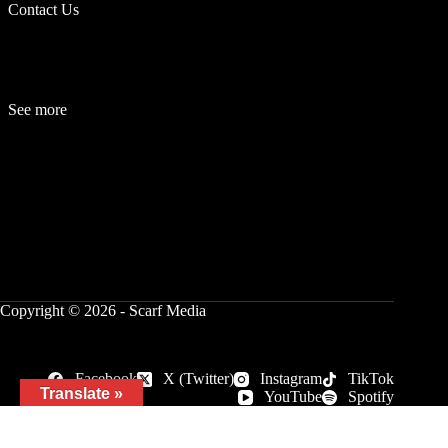
Contact Us
See more
Fashion
Be
a
uty
Lifestyle
Travelogue
Cover Story
Hot News
References
Copyright © 2026 - Scarf Media
Facebook
X (Twitter)
Instagram
TikTok
Translate »
YouTube
Spotify