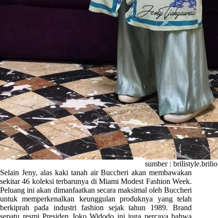
sumber : brilistyle.brilio
Selain Jeny, alas kaki tanah air Buccheri akan membawakan
sekitar 46 koleksi terbarunya di Miami Modest Fashion Week.
Peluang ini akan dimanfaatkan secara maksimal oleh Buccheri
untuk memperkenalkan keunggulan produknya yang telah
berkiprah pada industri fashion sejak tahun 1989. Brand
sepatu resmi Presiden Joko Widodo ini juga percaya bahwa