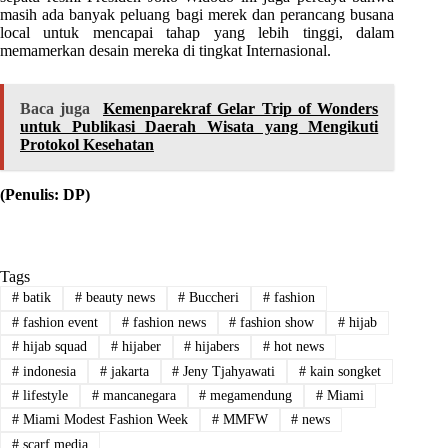
masih ada banyak peluang bagi merek dan perancang busana
local untuk mencapai tahap yang lebih tinggi, dalam
memamerkan desain mereka di tingkat Internasional.
Baca juga
Kemenparekraf Gelar Trip of Wonders
untuk Publikasi Daerah Wisata yang Mengikuti
Protokol Kesehatan
(Penulis: DP)
Tags
#
batik
#
beauty news
#
Buccheri
#
fashion
#
fashion event
#
fashion news
#
fashion show
#
hijab
#
hijab squad
#
hijaber
#
hijabers
#
hot news
#
indonesia
#
jakarta
#
Jeny Tjahyawati
#
kain songket
#
lifestyle
#
mancanegara
#
megamendung
#
Miami
#
Miami Modest Fashion Week
#
MMFW
#
news
#
scarf media