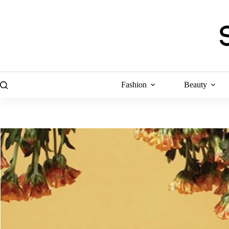
Skip
to
content
Fashion
Beauty