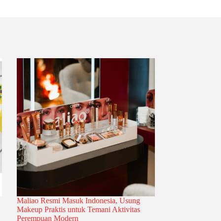
Maliao Resmi Masuk Indonesia, Usung
Makeup Praktis untuk Temani Aktivitas
Perempuan Modern