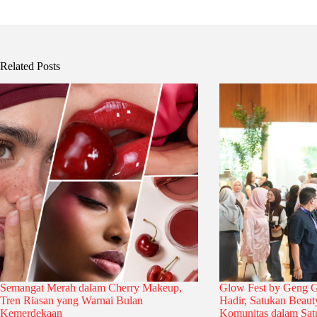
Related Posts
Semangat Merah dalam Cherry Makeup,
Glow Fest by Geng 
Tren Riasan yang Warnai Bulan
Hadir, Satukan Beauty
Kemerdekaan
Komunitas dalam Satu