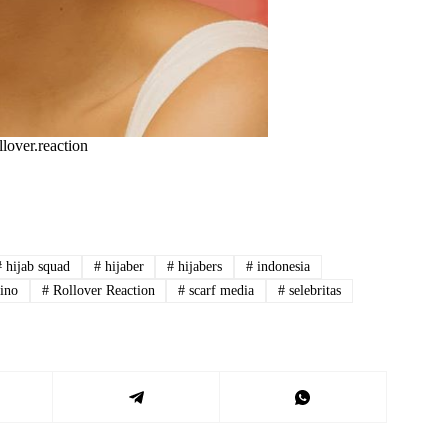
lover.reaction
#
hijab squad
#
hijaber
#
hijabers
#
indonesia
ino
#
Rollover Reaction
#
scarf media
#
selebritas