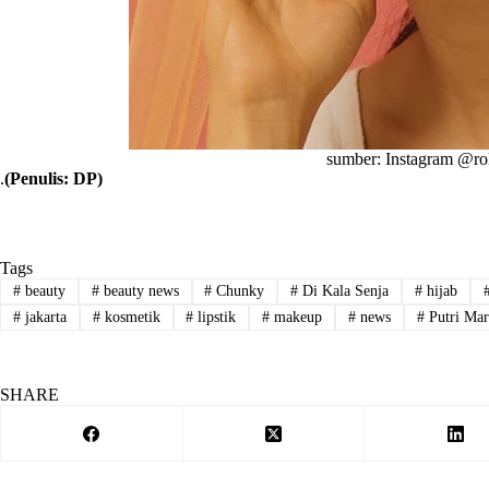
sumber: Instagram @rol
.
(Penulis: DP)
Tags
#
beauty
#
beauty news
#
Chunky
#
Di Kala Senja
#
hijab
#
jakarta
#
kosmetik
#
lipstik
#
makeup
#
news
#
Putri Mar
SHARE