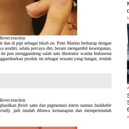
l
lover.reaction
ir dan di pipi sebagai
blush on.
Putri Marino berharap dengan
 sendiri, selalu percaya diri, berani mengambil kesempatan,
ini pun menggandeng salah satu illustrator wanita Indonesia
nggambarkan produk ini sebagai sesuatu yang hangat, rendah
lover.reaction
ghasilkan
finish
satin dan pigmentasi
intens
namun
buildable
iendly
, jadi mudah dibawa kemanapun dan mempermudah