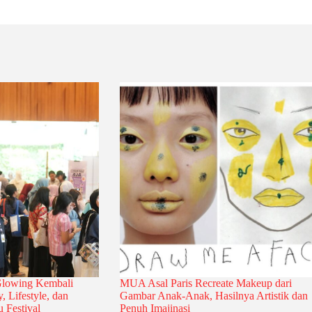
Glowing Kembali
MUA Asal Paris Recreate Makeup dari
, Lifestyle, dan
Gambar Anak-Anak, Hasilnya Artistik dan
 Festival
Penuh Imajinasi