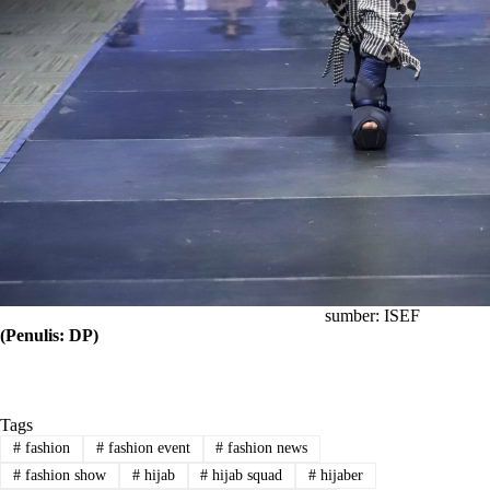
sumber: ISEF
(Penulis: DP)
Tags
#
fashion
#
fashion event
#
fashion news
#
fashion show
#
hijab
#
hijab squad
#
hijaber