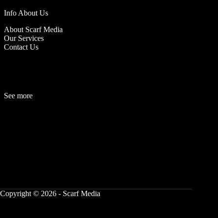
Info About Us
About Scarf Media
Our Services
Contact Us
See more
Fashion
Be
a
uty
Lifestyle
Travelogue
Cover Story
Hot News
References
Copyright © 2026 - Scarf Media