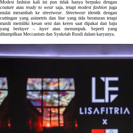
Modest fashion kali ini pun tidak hanya berpaku dengan
couture
atau
ready to wear
saja, tetapi
modest fashion
juga
mulai merambah ke
streetwear
.
Streetwear
identik dengan
cuttingan yang asimetris dan line yang tida beraturan tetapi
masih memiliki kesan seni dan keren saat dipakai dan baju
yang ber
layer – layer
atau menumpuk. Seperti yang
ditampilkan Meccanism dan Syukriah Rusdi dalam karyanya.