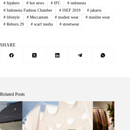
#
hijabers
#
hot news
#
IFC
#
indonesia
#
Indonesia Fashion Chamber
#
ISEF 2019
#
jakarta
#
lifestyle
#
Meccanism
#
modest wear
#
muslim wear
#
Reborn 29
#
scarf media
#
streetwear
SHARE
Related Posts