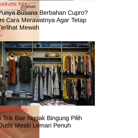
FASHION TIPS
Punya Busana Berbahan Cupro?
Ini Cara Merawatnya Agar Tetap
Terlihat Mewah
ul
FASHION TIPS
5 Trik Biar Nggak Bingung Pilih
Outfit Meski Lemari Penuh
mel