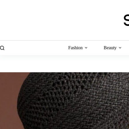
Skip
to
content
Fashion
Beauty