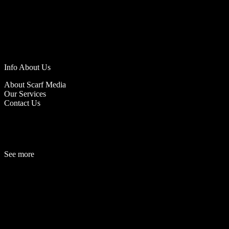
Info About Us
About Scarf Media
Our Services
Contact Us
See more
Fashion
Be
a
uty
Lifestyle
Travelogue
Cover Story
Hot News
References