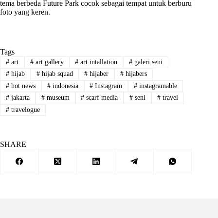
tema berbeda Future Park cocok sebagai tempat untuk berburu
foto yang keren.
Tags
#
art
#
art gallery
#
art intallation
#
galeri seni
#
hijab
#
hijab squad
#
hijaber
#
hijabers
#
hot news
#
indonesia
#
Instagram
#
instagramable
#
jakarta
#
museum
#
scarf media
#
seni
#
travel
#
travelogue
SHARE