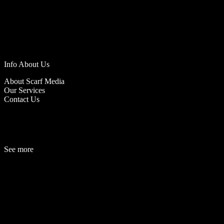
Info About Us
About Scarf Media
Our Services
Contact Us
See more
Fashion
Be
a
uty
Lifestyle
Travelogue
Cover Story
Hot News
References