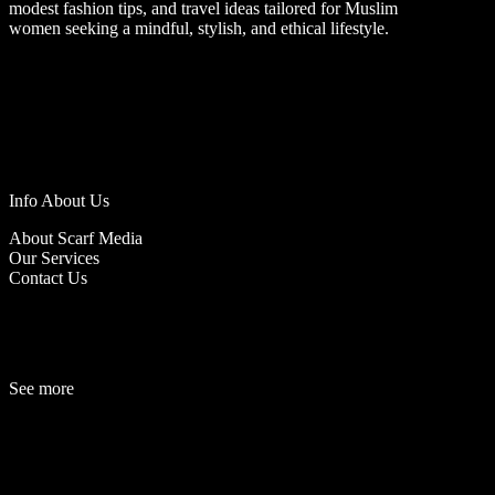
modest fashion tips, and travel ideas tailored for Muslim
women seeking a mindful, stylish, and ethical lifestyle.
Info About Us
About Scarf Media
Our Services
Contact Us
See more
Fashion
Be
a
uty
Lifestyle
Travelogue