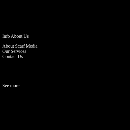
Info About Us
About Scarf Media
Our Services
Contact Us
See more
Fashion
Be
a
uty
Lifestyle
Travelogue
Cover Story
Hot News
References