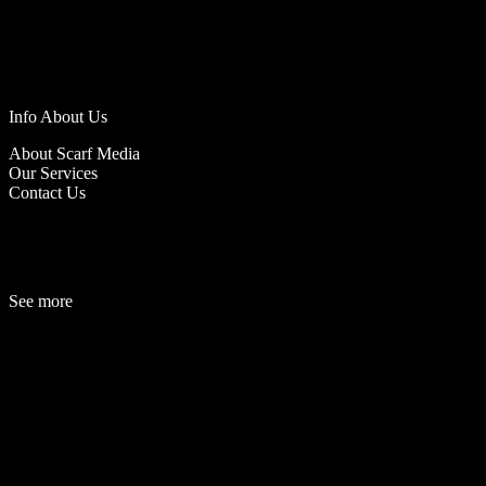
Info About Us
About Scarf Media
Our Services
Contact Us
See more
Fashion
Be
a
uty
Lifestyle
Travelogue
Cover Story
Hot News
References