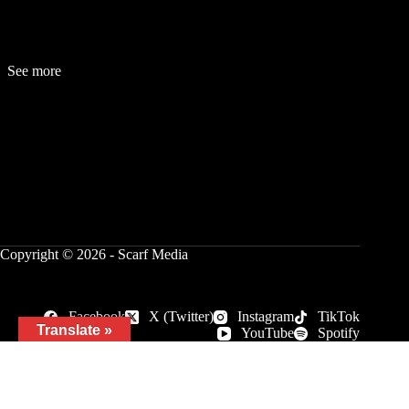
See more
Fashion
Be
a
uty
Lifestyle
Travelogue
Cover Story
Hot News
References
Copyright © 2026 - Scarf Media
Facebook
X (Twitter)
Instagram
TikTok
Translate »
YouTube
Spotify