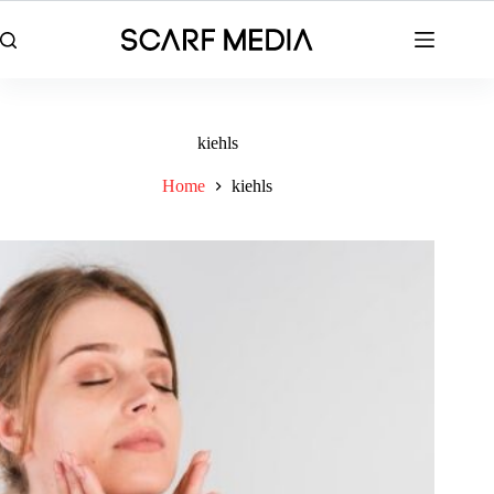
Skip
to
content
kiehls
Home
kiehls