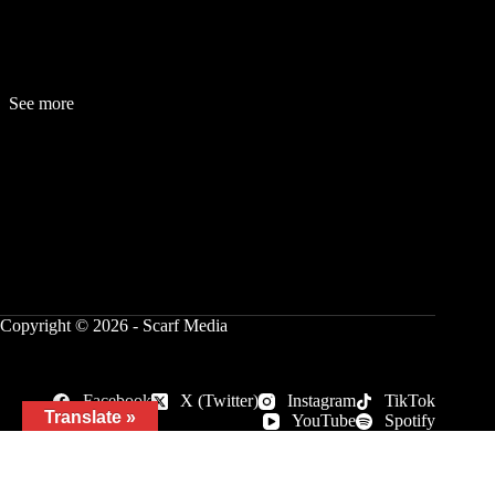
See more
Fashion
Be
a
uty
Lifestyle
Travelogue
Cover Story
Hot News
References
Copyright © 2026 - Scarf Media
Facebook
X (Twitter)
Instagram
TikTok
Translate »
YouTube
Spotify