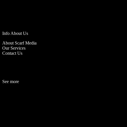
Info About Us
About Scarf Media
Our Services
Contact Us
See more
Fashion
Be
a
uty
Lifestyle
Travelogue
Cover Story
Hot News
References