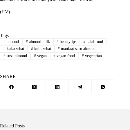
(HV)
Tags
#
almond
#
almond milk
#
beautytips
#
halal food
#
kuku sehat
#
kulit sehat
#
manfaat susu almond
#
susu almond
#
vegan
#
vegan food
#
vegetarian
SHARE
Related Posts