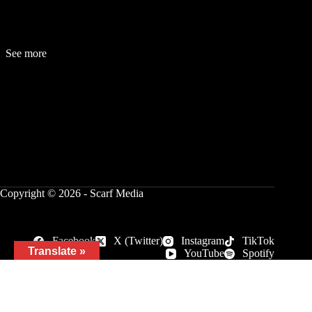
See more
Fashion
Be
a
uty
Lifestyle
Travelogue
Cover Story
Hot News
References
Copyright © 2026 - Scarf Media
Facebook
X (Twitter)
Instagram
TikTok
Translate »
YouTube
Spotify