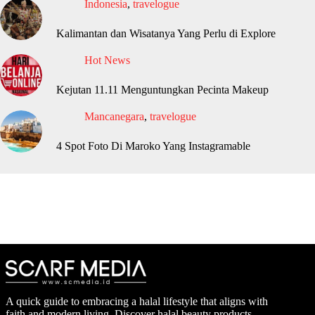
Indonesia
,
travelogue
Kalimantan dan Wisatanya Yang Perlu di Explore
Hot News
Kejutan 11.11 Menguntungkan Pecinta Makeup
Mancanegara
,
travelogue
4 Spot Foto Di Maroko Yang Instagramable
A quick guide to embracing a halal lifestyle that aligns with
faith and modern living. Discover halal beauty products,