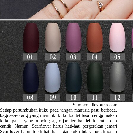
Sumber: aliexpress.com
Setiap pertumbuhan kuku pada tangan manusia pasti berbeda,
bagi seseorang yang memiliki kuku bantet bisa menggunakan
kuku palsu yang runcing agar jari terlihat lebih lentik dan
cantik. Namun, Scarflover harus hati-hati pergerakan jemari
Scarflover harus lebih hati-hati agar kuku tidak mudah patah