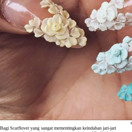
Bagi Scarflover yang sangat mementingkan keindahan jari-jari