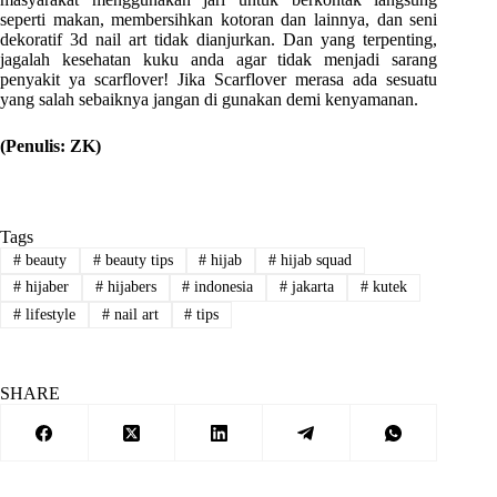
seperti makan, membersihkan kotoran dan lainnya, dan seni
dekoratif 3d nail art tidak dianjurkan. Dan yang terpenting,
jagalah kesehatan kuku anda agar tidak menjadi sarang
penyakit ya scarflover! Jika Scarflover merasa ada sesuatu
yang salah sebaiknya jangan di gunakan demi kenyamanan.
(Penulis: ZK)
Tags
#
beauty
#
beauty tips
#
hijab
#
hijab squad
#
hijaber
#
hijabers
#
indonesia
#
jakarta
#
kutek
#
lifestyle
#
nail art
#
tips
SHARE