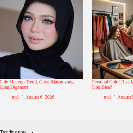
Pale Makeup Trend, Gaya Riasan yang
Personal Color Bisa
Kian Digemari
Kok Bisa?
mel
August 6, 2026
mel
August 
Trending now