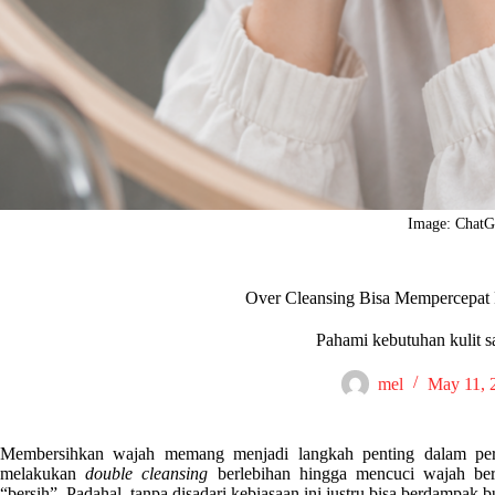
Image: Chat
Over Cleansing Bisa Mempercepat 
Pahami kebutuhan kulit s
mel
May 11, 
Membersihkan wajah memang menjadi langkah penting dalam per
melakukan
double cleansing
berlebihan hingga mencuci wajah berk
“bersih”. Padahal, tanpa disadari kebiasaan ini justru bisa berdampak b