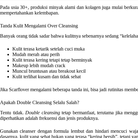
Pada usia 30+, produksi minyak alami dan kolagen juga mulai berkurang
mempertahankan kelembapan.
Tanda Kulit Mengalami Over Cleansing
Banyak orang tidak sadar bahwa kulitnya sebenarnya sedang “kelelahan
Kulit terasa ketarik setelah cuci muka
Mudah merah atau perih
Kulit terasa kering tetapi tetap berminyak
Makeup lebih mudah crack
Muncul bruntusan atau breakout kecil
Kulit terlihat kusam dan tidak sehat
Jika Scarflover mengalami beberapa tanda ini, bisa jadi rutinitas membe
Apakah Double Cleansing Selalu Salah?
Tentu tidak.
Double cleansing
tetap bermanfaat, terutama jika meng
diperhatikan adalah frekuensi dan jenis produknya.
Gunakan cleanser dengan formula lembut dan hindari mencuci wajah t
dasarnya, kulit yang sehat bukan yang terasa “kering bersih”, tetapi y