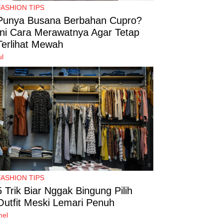
FASHION TIPS
Punya Busana Berbahan Cupro?
Ini Cara Merawatnya Agar Tetap
Terlihat Mewah
ul
FASHION TIPS
5 Trik Biar Nggak Bingung Pilih
Outfit Meski Lemari Penuh
mel