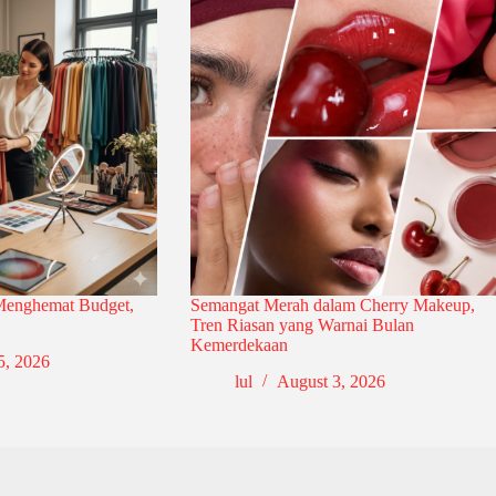
 Menghemat Budget,
Semangat Merah dalam Cherry Makeup,
Tren Riasan yang Warnai Bulan
Kemerdekaan
5, 2026
lul
August 3, 2026