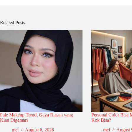
Related Posts
Pale Makeup Trend, Gaya Riasan yang
Personal Color Bisa
Kian Digemari
Kok Bisa?
mel
August 6, 2026
mel
August 