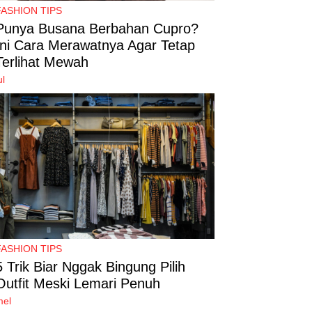
FASHION TIPS
Punya Busana Berbahan Cupro?
Ini Cara Merawatnya Agar Tetap
Terlihat Mewah
ul
FASHION TIPS
5 Trik Biar Nggak Bingung Pilih
Outfit Meski Lemari Penuh
mel