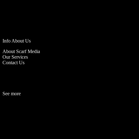
Info About Us
About Scarf Media
Our Services
Contact Us
See more
Fashion
Be
a
uty
Lifestyle
Travelogue
Cover Story
Hot News
References