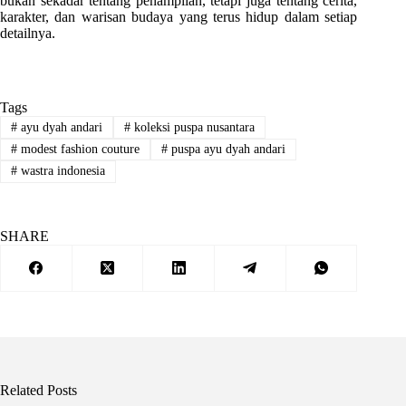
bukan sekadar tentang penampilan, tetapi juga tentang cerita,
karakter, dan warisan budaya yang terus hidup dalam setiap
detailnya.
Tags
#
ayu dyah andari
#
koleksi puspa nusantara
#
modest fashion couture
#
puspa ayu dyah andari
#
wastra indonesia
SHARE
Related Posts