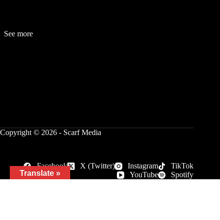
See more
Fashion
Be
a
uty
Lifestyle
Travelogue
Cover Story
Hot News
References
Copyright © 2026 - Scarf Media
Facebook
X (Twitter)
Instagram
TikTok
Translate »
YouTube
Spotify