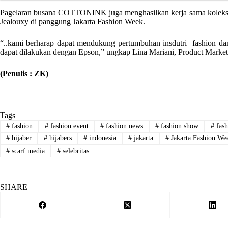
Pagelaran busana COTTONINK juga menghasilkan kerja sama koleksi a
Jealouxy di panggung Jakarta Fashion Week.
“..kami berharap dapat mendukung pertumbuhan insdutri fashion da
dapat dilakukan dengan Epson,” ungkap Lina Mariani, Product Marke
(Penulis : ZK)
Tags
#
fashion
#
fashion event
#
fashion news
#
fashion show
#
fash
#
hijaber
#
hijabers
#
indonesia
#
jakarta
#
Jakarta Fashion We
#
scarf media
#
selebritas
SHARE