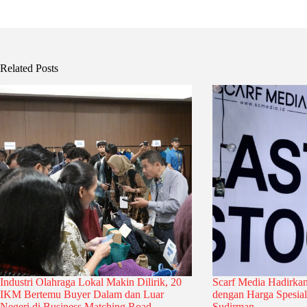
Related Posts
Industri Olahraga Lokal Makin Dilirik, 20
Scarf Media Hadirka
IKM Bertemu Buyer Dalam dan Luar
dengan Harga Spesi
Negeri di Business Matching Road
Sudirman