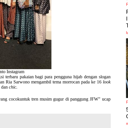
l
nto Instagram
 terbaru pakaian bagi para pengguna hijab dengan slogan
 dan Ria Sarwono mengambil tema morrocan pada ke 16
look
l
dan
chic.
ang cocokuntuk tren musim gugur di panggung JFW” ucap