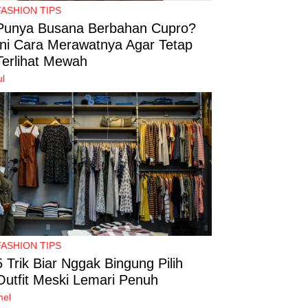
FASHION TIPS
Punya Busana Berbahan Cupro?
Ini Cara Merawatnya Agar Tetap
Terlihat Mewah
ul
FASHION TIPS
5 Trik Biar Nggak Bingung Pilih
Outfit Meski Lemari Penuh
mel