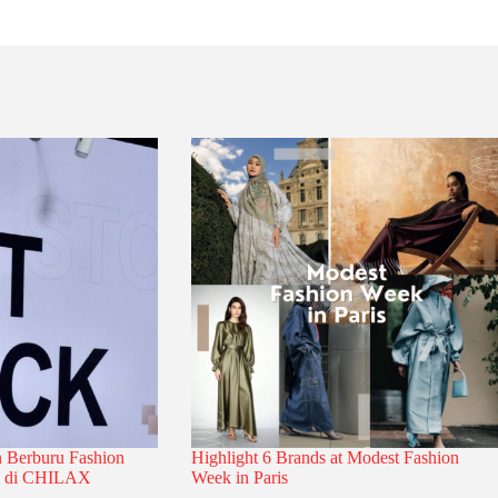
n Berburu Fashion
Highlight 6 Brands at Modest Fashion
al di CHILAX
Week in Paris