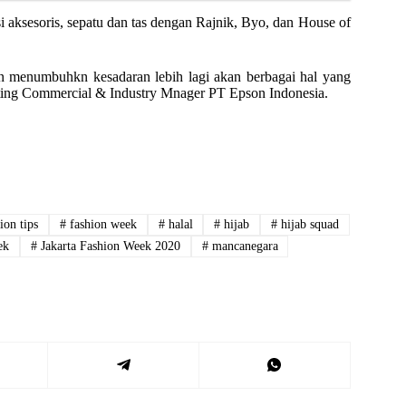
ksesoris, sepatu dan tas dengan Rajnik, Byo, dan House of
n menumbuhkn kesadaran lebih lagi akan berbagai hal yang
ting Commercial & Industry Mnager PT Epson Indonesia.
ion tips
#
fashion week
#
halal
#
hijab
#
hijab squad
ek
#
Jakarta Fashion Week 2020
#
mancanegara