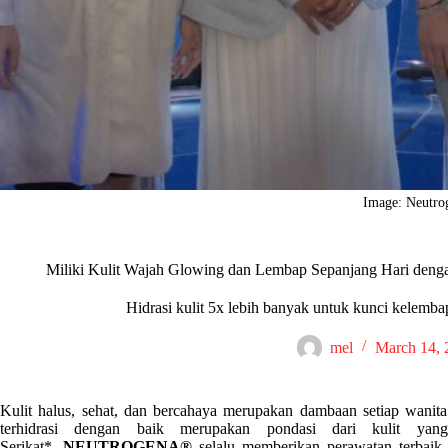
Image: Neutro
Miliki Kulit Wajah Glowing dan Lembap Sepanjang Hari 
Hidrasi kulit 5x lebih banyak untuk kunci kelemba
mel
March 14, 
Kulit halus, sehat, dan bercahaya merupakan dambaan setiap wani
terhidrasi dengan baik merupakan pondasi dari kulit ya
Serikat*,
NEUTROGENA®
selalu memberikan perawatan terbaik u