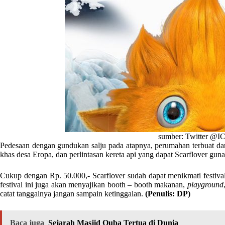
sumber: Twitter @I
Pedesaan dengan gundukan salju pada atapnya, perumahan terbuat dar
khas desa Eropa, dan perlintasan kereta api yang dapat Scarflover gunak
Cukup dengan Rp. 50.000,- Scarflover sudah dapat menikmati festival
festival ini juga akan menyajikan booth – booth makanan,
playground
catat tanggalnya jangan sampain ketinggalan.
(Penulis: DP)
Baca juga
Sejarah Masjid Quba Tertua di Dunia