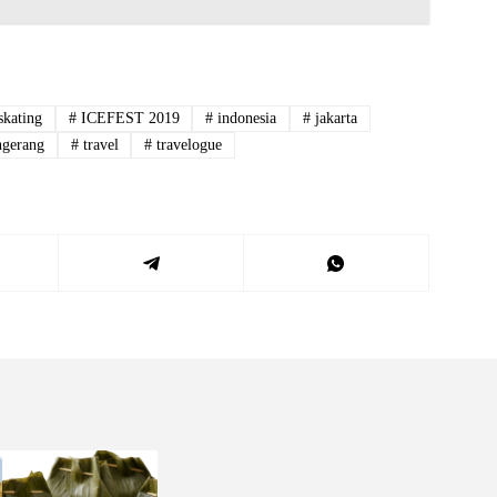
skating
#
ICEFEST 2019
#
indonesia
#
jakarta
gerang
#
travel
#
travelogue