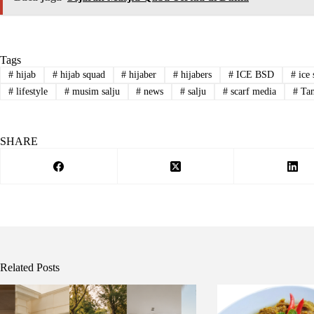
Tags
#
hijab
#
hijab squad
#
hijaber
#
hijabers
#
ICE BSD
#
ice 
#
lifestyle
#
musim salju
#
news
#
salju
#
scarf media
#
Tan
SHARE
Related Posts