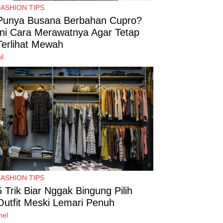
FASHION TIPS
Punya Busana Berbahan Cupro?
Ini Cara Merawatnya Agar Tetap
Terlihat Mewah
ul
FASHION TIPS
5 Trik Biar Nggak Bingung Pilih
Outfit Meski Lemari Penuh
mel