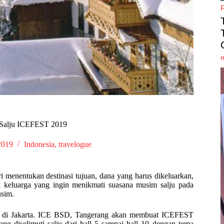
 Salju ICEFEST 2019
2019
Indonesia
,
travelogue
 menentukan destinasi tujuan, dana yang harus dikeluarkan,
k keluarga yang ingin menikmati suasana musim salju pada
usim.
kan di Jakarta. ICE BSD, Tangerang akan membuat ICEFEST
g diselimuti salju dari hall 5 sampai hall 10 dengan tema