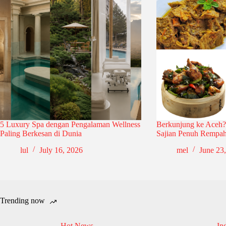
5 Luxury Spa dengan Pengalaman Wellness
Berkunjung ke Aceh?
Paling Berkesan di Dunia
Sajian Penuh Rempah
lul
July 16, 2026
mel
June 23
Trending now
Hot News
In