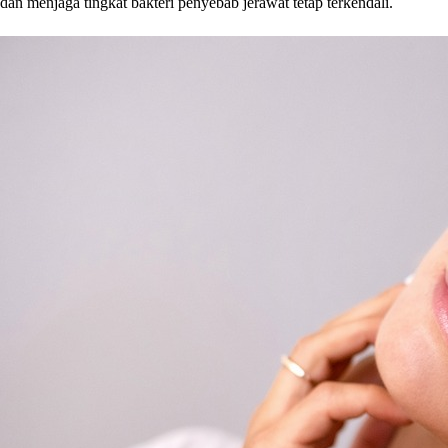
dan menjaga tingkat bakteri penyebab jerawat tetap terkendali.