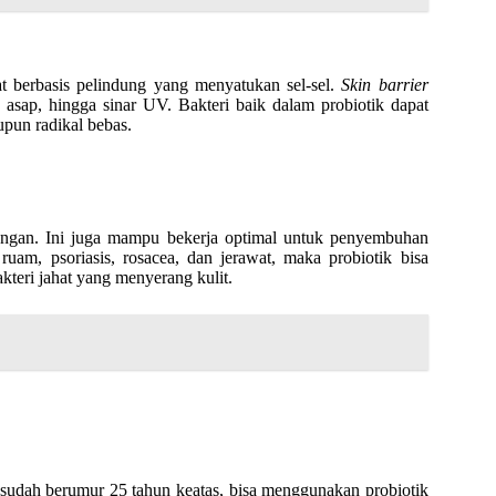
n zat berbasis pelindung yang menyatukan sel-sel.
Skin barrier
n, asap, hingga sinar UV. Bakteri baik dalam probiotik dapat
upun radikal bebas.
angan. Ini juga mampu bekerja optimal untuk penyembuhan
 ruam, psoriasis, rosacea, dan jerawat, maka probiotik bisa
teri jahat yang menyerang kulit.
sudah berumur 25 tahun keatas, bisa menggunakan probiotik