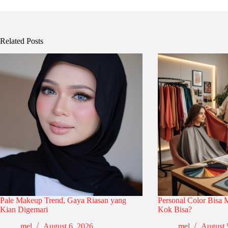
Related Posts
Pale Makeup Trend, Gaya Riasan yang
Personal Color Bisa
Kian Digemari
Kok Bisa?
mel
August 6, 2026
mel
August 