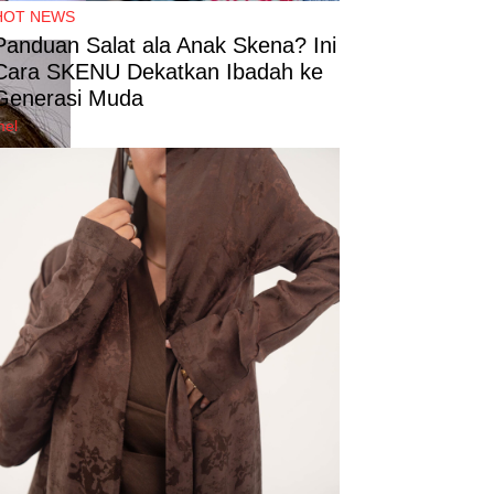
HOT NEWS
Panduan Salat ala Anak Skena? Ini
Cara SKENU Dekatkan Ibadah ke
Generasi Muda
mel