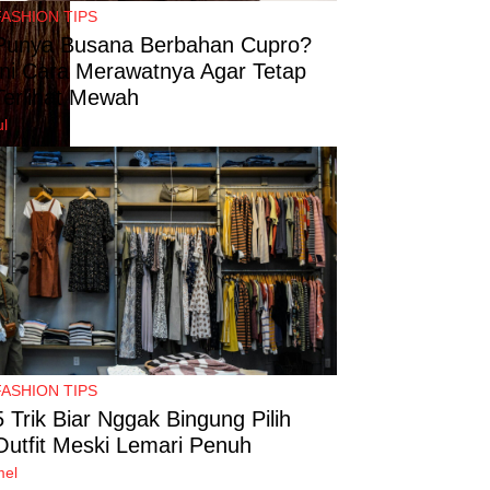
FASHION TIPS
Punya Busana Berbahan Cupro?
Ini Cara Merawatnya Agar Tetap
Terlihat Mewah
ul
FASHION TIPS
5 Trik Biar Nggak Bingung Pilih
Outfit Meski Lemari Penuh
mel