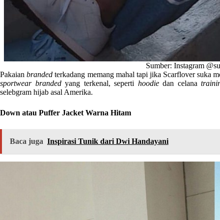
Sumber: Instagram @s
Pakaian
branded
terkadang memang mahal tapi jika Scarflover suka 
sportwear branded
yang terkenal, seperti
hoodie
dan celana
traini
selebgram hijab asal Amerika.
Down atau Puffer Jacket Warna Hitam
Baca juga
Inspirasi Tunik dari Dwi Handayani