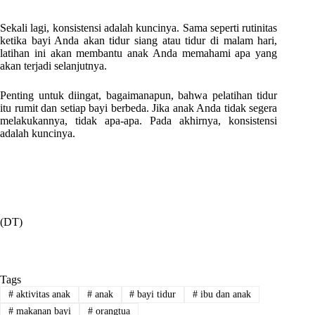
Sekali lagi, konsistensi adalah kuncinya. Sama seperti rutinitas
ketika bayi Anda akan tidur siang atau tidur di malam hari,
latihan ini akan membantu anak Anda memahami apa yang
akan terjadi selanjutnya.
Penting untuk diingat, bagaimanapun, bahwa pelatihan tidur
itu rumit dan setiap bayi berbeda. Jika anak Anda tidak segera
melakukannya, tidak apa-apa. Pada akhirnya, konsistensi
adalah kuncinya.
(DT)
Tags
#
aktivitas anak
#
anak
#
bayi tidur
#
ibu dan anak
#
makanan bayi
#
orangtua