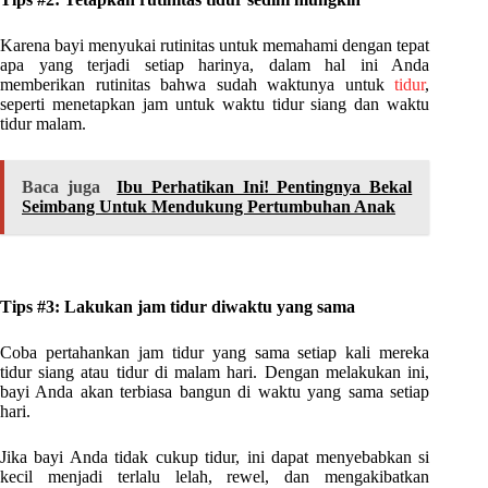
Karena bayi menyukai rutinitas untuk memahami dengan tepat
apa yang terjadi setiap harinya, dalam hal ini Anda
memberikan rutinitas bahwa sudah waktunya untuk
tidur
,
seperti menetapkan jam untuk waktu tidur siang dan waktu
tidur malam.
Baca juga
Ibu Perhatikan Ini! Pentingnya Bekal
Seimbang Untuk Mendukung Pertumbuhan Anak
Tips #3: Lakukan jam tidur diwaktu yang sama
Coba pertahankan jam tidur yang sama setiap kali mereka
tidur siang atau tidur di malam hari. Dengan melakukan ini,
bayi Anda akan terbiasa bangun di waktu yang sama setiap
hari.
Jika bayi Anda tidak cukup tidur, ini dapat menyebabkan si
kecil menjadi terlalu lelah, rewel, dan mengakibatkan