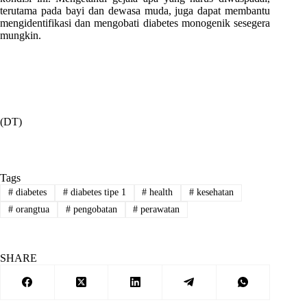
terutama pada bayi dan dewasa muda, juga dapat membantu
mengidentifikasi dan mengobati diabetes monogenik sesegera
mungkin.
(DT)
Tags
#
diabetes
#
diabetes tipe 1
#
health
#
kesehatan
#
orangtua
#
pengobatan
#
perawatan
SHARE