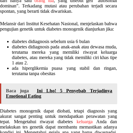
dari hanya satu
orang tua
, yang disebut gen “autosomal
dominan”. Terkadang mutasi atau perubahan terjadi secara
spontan, yang berarti tidak diwariskan.
Melansir dari Institut Kesehatan Nasional,
menjelaskan bahwa
pengujian genetik untuk diabetes monogenik dianjurkan jika:
diabetes didiagnosis sebelum usia 6 bulan
diabetes didiagnosis pada anak-anak atau dewasa muda,
terutama mereka yang memiliki riwayat keluarga
diabetes, atau mereka yang tidak memiliki ciri khas tipe
1 atau 2.
ada hiperglikemia puasa yang stabil dan ringan,
terutama tanpa obesitas
Baca juga
Ini Lho! 5 Penyebab Terjadinya
Emotional Eating
Diabetes monogenik dapat diobati, tetapi diagnosis yang
akurat sangat penting untuk mendapatkan perawatan yang
tepat. Mengetahui riwayat diabetes
keluarga
Anda dan
melakukan tes genetik dapat membantu memastikan adanya
kondisi ini. Mengetahui gejala apa yang harus diwaspadai,