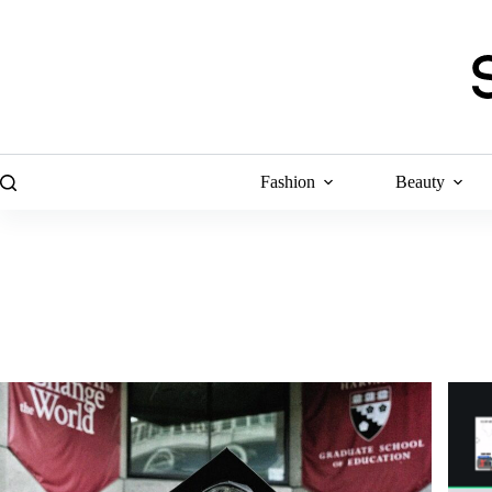
Skip
to
content
Fashion
Beauty