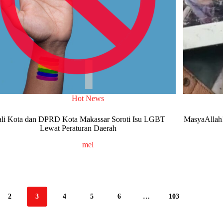
Hot News
li Kota dan DPRD Kota Makassar Soroti Isu LGBT
MasyaAllah!
Lewat Peraturan Daerah
mel
2
3
4
5
6
…
103