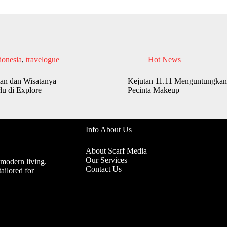
donesia
,
travelogue
Hot News
an dan Wisatanya
Kejutan 11.11 Menguntungkan
lu di Explore
Pecinta Makeup
Info About Us
About Scarf Media
Our Services
 modern living.
Contact Us
ailored for