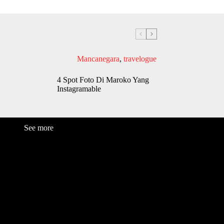
Mancanegara
,
travelogue
4 Spot Foto Di Maroko Yang
Instagramable
See more
Fashion
Be
a
uty
Lifestyle
Travelogue
Cover Story
Hot News
References