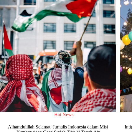
Hot News
Alhamdulillah Selamat, Jurnalis Indonesia dalam Misi
Int