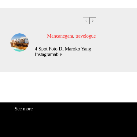
Mancanegara
,
travelogue
4 Spot Foto Di Maroko Yang
Instagramable
See more
Fashion
Be
a
uty
Lifestyle