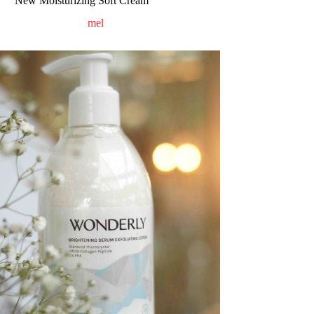
New Moisturizing Soft Cream
mel