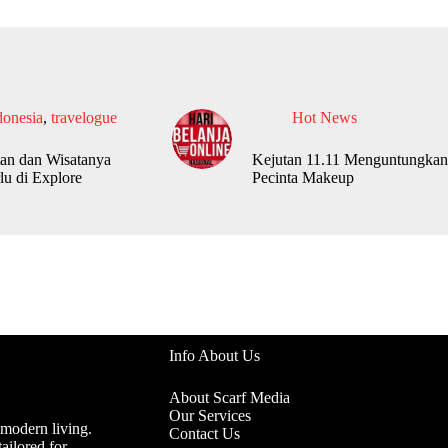
donesia
,
travelogue
Hot News
an dan Wisatanya
Kejutan 11.11 Menguntungkan
lu di Explore
Pecinta Makeup
Info About Us
About Scarf Media
Our Services
 modern living.
Contact Us
ailored for