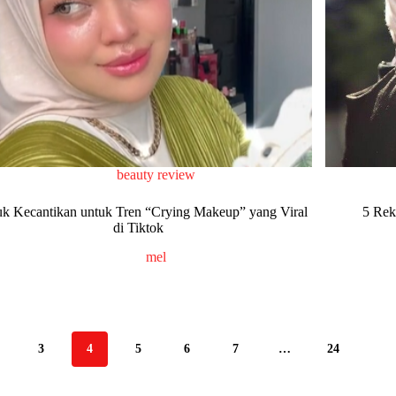
beauty review
uk Kecantikan untuk Tren “Crying Makeup” yang Viral
5 Rek
di Tiktok
mel
3
4
5
6
7
…
24