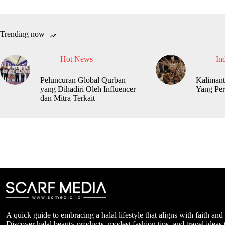
Trending now
Hot News
In
Peluncuran Global Qurban
Kalimant
yang Dihadiri Oleh Influencer
Yang Per
dan Mitra Terkait
A quick guide to embracing a halal lifestyle that aligns with faith and
Discover halal beauty products, modest fashion tips, and travel ideas t