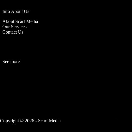
Info About Us
About Scarf Media
Our Services
Contact Us
See more
Fashion
Be
a
uty
Lifestyle
Travelogue
Cover Story
Hot News
References
Copyright © 2026 - Scarf Media