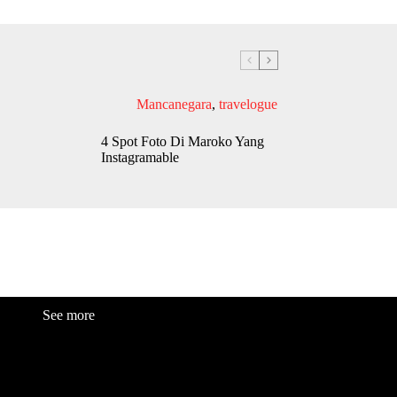
Mancanegara
,
travelogue
4 Spot Foto Di Maroko Yang
Instagramable
See more
Fashion
Be
a
uty
Lifestyle