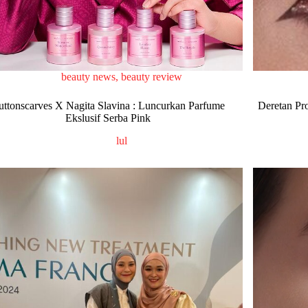
beauty news
,
beauty review
uttonscarves X Nagita Slavina : Luncurkan Parfume
Deretan Pr
Ekslusif Serba Pink
lul