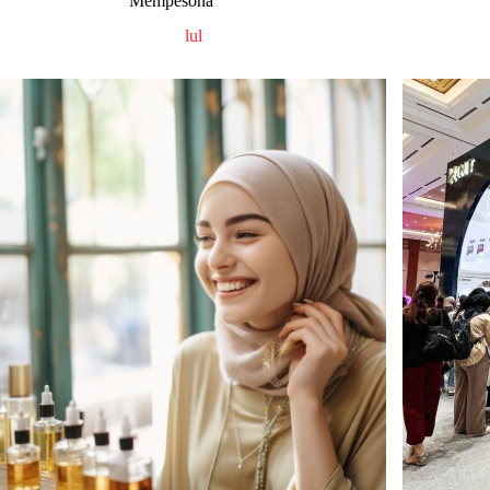
Mempesona
lul