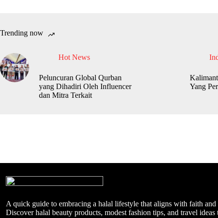
Trending now
Hot News
In
Peluncuran Global Qurban
Kalimant
yang Dihadiri Oleh Influencer
Yang Per
dan Mitra Terkait
A quick guide to embracing a halal lifestyle that aligns with faith and
Discover halal beauty products, modest fashion tips, and travel ideas t