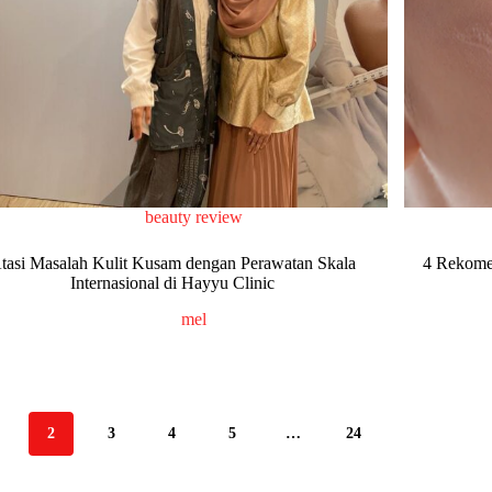
beauty review
tasi Masalah Kulit Kusam dengan Perawatan Skala
4 Rekome
Internasional di Hayyu Clinic
mel
2
3
4
5
…
24