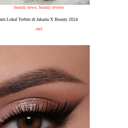
beauty news
,
beauty review
fum Lokal Terhits di Jakarta X Beauty 2024
mel