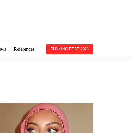
ews
References
RUNNING FEST 2026