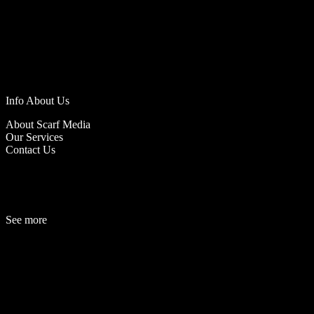
Info About Us
About Scarf Media
Our Services
Contact Us
See more
Fashion
Be
a
uty
Lifestyle
Travelogue
Cover Story
Hot News