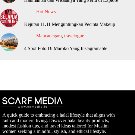
Kalimantan dan Wisatanya Yang Perlu di Explore
Hot News
Kejutan 11.11 Menguntungkan Pecinta Makeup
Mancanegara
,
travelogue
4 Spot Foto Di Maroko Yang Instagramable
A quick guide to embracing a halal lifestyle that aligns with
faith and modern living. Discover halal beauty products,
modest fashion tips, and travel ideas tailored for Muslim
women seeking a mindful, stylish, and ethical lifestyle.