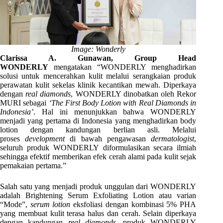
Image: Wonderly
Clarissa A. Gunawan, Group Head
WONDERLY
mengatakan “WONDERLY menghadirkan
solusi untuk mencerahkan kulit melalui serangkaian produk
perawatan kulit sekelas klinik kecantikan mewah. Diperkaya
dengan
real diamonds
, WONDERLY dinobatkan oleh Rekor
MURI sebagai
‘The First Body Lotion with Real Diamonds in
Indonesia’
. Hal ini menunjukkan bahwa WONDERLY
menjadi yang pertama di Indonesia yang menghadirkan body
lotion dengan kandungan berlian asli. Melalui
proses
development
di bawah pengawasan
dermatologist
,
seluruh produk WONDERLY diformulasikan secara ilmiah
sehingga efektif memberikan efek cerah alami pada kulit sejak
pemakaian pertama.”
Salah satu yang menjadi produk unggulan dari WONDERLY
adalah Brightening Serum Exfoliating Lotion atau varian
“Mode”,
serum lotion
eksfoliasi dengan kombinasi 5% PHA
yang membuat kulit terasa halus dan cerah. Selain diperkaya
dengan kandungan
real diamonds
, produk WONDERLY