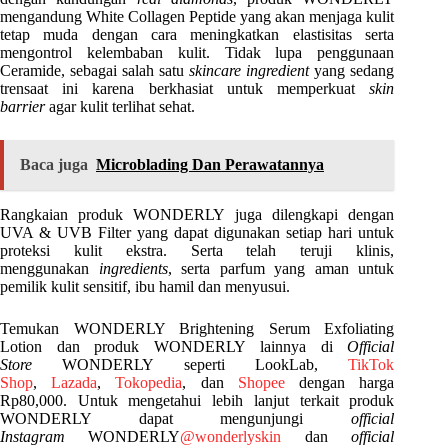
mengandung White Collagen Peptide yang akan menjaga kulit
tetap muda dengan cara meningkatkan elastisitas serta
mengontrol kelembaban kulit. Tidak lupa penggunaan
Ceramide, sebagai salah satu
skincare ingredient
yang sedang
trensaat ini karena berkhasiat untuk memperkuat
skin
barrier
agar kulit terlihat sehat.
Baca juga
Microblading Dan Perawatannya
Rangkaian produk WONDERLY juga dilengkapi dengan
UVA & UVB Filter yang dapat digunakan setiap hari untuk
proteksi kulit ekstra. Serta telah teruji klinis,
menggunakan
ingredients
, serta parfum yang aman untuk
pemilik kulit sensitif, ibu hamil dan menyusui.
Temukan WONDERLY Brightening Serum Exfoliating
Lotion dan produk WONDERLY lainnya di
Official
Store
WONDERLY seperti LookLab,
TikTok
Shop
,
Lazada
,
Tokopedia
, dan
Shopee
dengan harga
Rp80,000. Untuk mengetahui lebih lanjut terkait produk
WONDERLY dapat mengunjungi
official
Instagram
WONDERLY
@wonderlyskin
dan
official