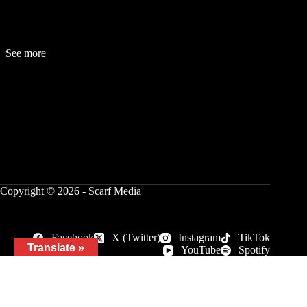
See more
Fashion
Be
a
uty
Lifestyle
Travelogue
Cover Story
Hot News
References
Copyright © 2026 - Scarf Media
Facebook
X (Twitter)
Instagram
TikTok
Translate »
YouTube
Spotify