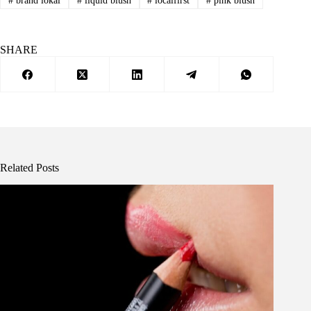
#
brand lokal
#
liquid blush
#
localfirst
#
pink blush
SHARE
Related Posts